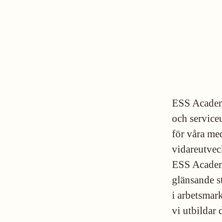
ESS Academy
och service
för våra me
vidareutvec
ESS Academy
glänsande st
i arbetsmar
vi utbildar