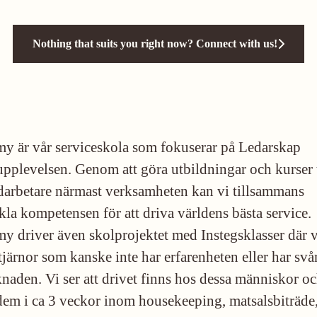
Nothing that suits you right now? Connect with us!
 är vår serviceskola som fokuserar på Ledarskap
upplevelsen. Genom att göra utbildningar och kurser 
darbetare närmast verksamheten kan vi tillsammans
kla kompetensen för att driva världens bästa service.
 driver även skolprojektet med Instegsklasser där vi
järnor som kanske inte har erfarenheten eller har svårt
knaden. Vi ser att drivet finns hos dessa människor o
 dem i ca 3 veckor inom housekeeping, matsalsbiträde