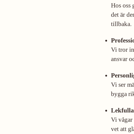
Hos oss g
det är de
tillbaka.
Professi
Vi tror i
ansvar o
Personli
Vi ser mä
bygga rik
Lekfulla
Vi vågar 
vet att g