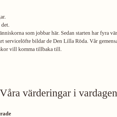
ar.
 det.
 människorna som jobbar här. Sedan starten har fyra vä
t servicelöfte bildar de
Den Lilla Röda
. Vår gemens
or vill komma tillbaka till.
Våra värderingar i vardage
erade