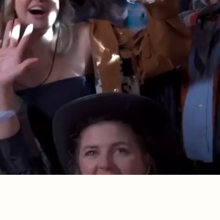
 först
en. Det är