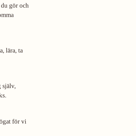
t du gör och
 komma
, lära, ta
.
 själv,
ks.
ögat för vi