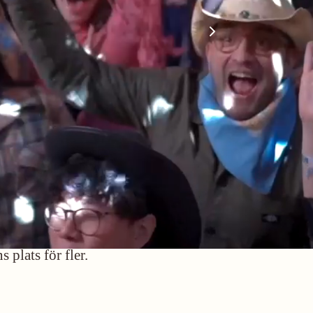
Do you prefer English?
i skapar för andra, skapar vi
tillsammans.
te en del av kulissen, du är med och skapar upplevels
var och gemenskap.
s plats för fler.