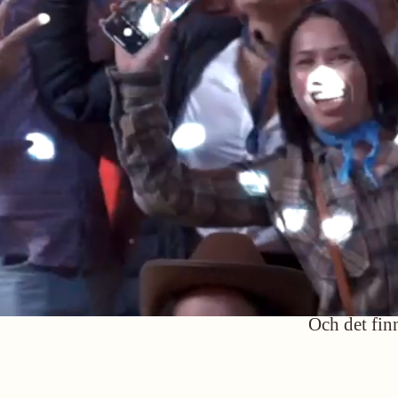
Det v
Här är du in
energi, ans
Och det finn