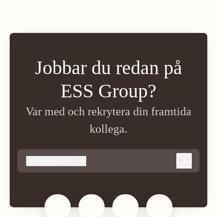
Jobbar du redan på
ESS Group?
Var med och rekrytera din framtida
kollega.
@
strandbaden.se
strandbaden.se
Logga in