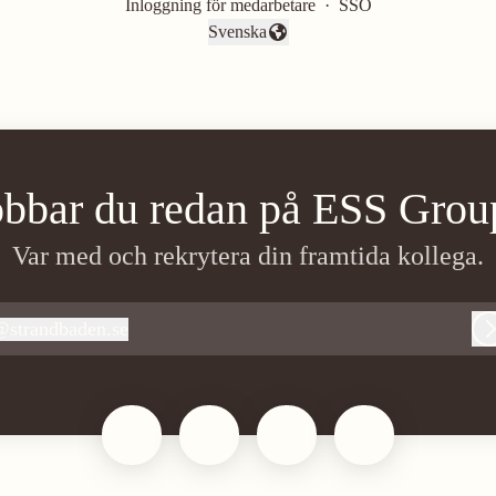
Inloggning för medarbetare
·
SSO
Svenska
Byt språk
obbar du redan på ESS Grou
Var med och rekrytera din framtida kollega.
@
strandbaden.se
trandbaden.se