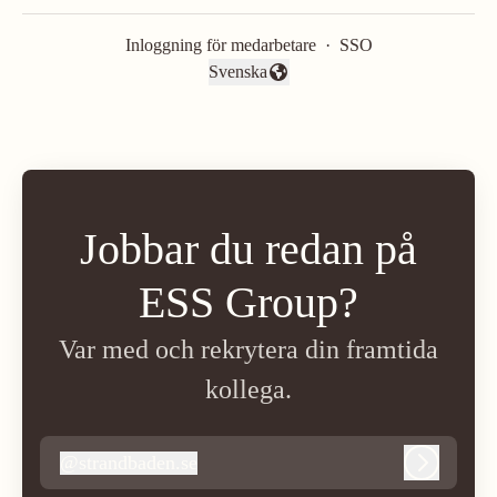
Inloggning för medarbetare
·
SSO
Svenska
Byt språk
Jobbar du redan på
ESS Group?
Var med och rekrytera din framtida
kollega.
@
strandbaden.se
strandbaden.se
Logga in