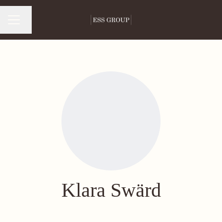
Byt språk
Karriärmeny
Klara Swärd